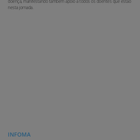
doença, manifestando também apoio a todos os doentes que estão
nesta jornada.
A LINFOMA