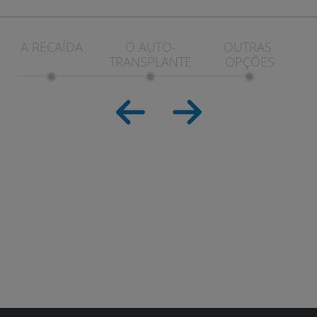
A RECAÍDA
O AUTO-
OUTRAS 
TRANSPLANTE
OPÇÕES
AVALIE DE 1 A 5 A UTILIDADE DESTE
ARTIGO