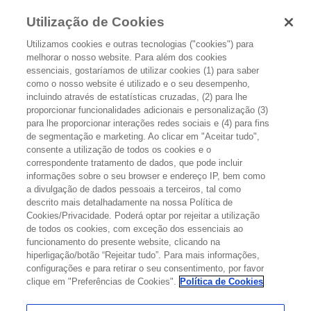
Utilização de Cookies
Utilizamos cookies e outras tecnologias ("cookies") para
melhorar o nosso website. Para além dos cookies
essenciais, gostaríamos de utilizar cookies (1) para saber
como o nosso website é utilizado e o seu desempenho,
incluindo através de estatísticas cruzadas, (2) para lhe
proporcionar funcionalidades adicionais e personalização (3)
SINTOMAS A QUE DEVE ESTAR
para lhe proporcionar interações redes sociais e (4) para fins
de segmentação e marketing. Ao clicar em "Aceitar tudo",
ATENTO NO CANCRO
consente a utilização de todos os cookies e o
correspondente tratamento de dados, que pode incluir
informações sobre o seu browser e endereço IP, bem como
O cancro pode provocar muitos sintomas diferentes, como por
a divulgação de dados pessoais a terceiros, tal como
exemplo:
descrito mais detalhadamente na nossa Política de
Cookies/Privacidade. Poderá optar por rejeitar a utilização
de todos os cookies, com exceção dos essenciais ao
funcionamento do presente website, clicando na
hiperligação/botão “Rejeitar tudo”. Para mais informações,
configurações e para retirar o seu consentimento, por favor
Espessamento
,
massa
ou “
uma elevação
” em qualquer parte do
clique em "Preferências de Cookies".
Política de Cookies
corpo.