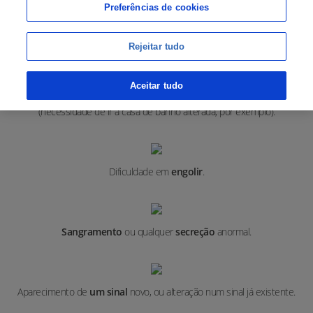
Preferências de cookies
Ferida que não passa
, ou seja, cuja cicatrização não acontece.
Rejeitar tudo
Aceitar tudo
Alterações relevantes na
rotina intestinal
ou da
bexiga
(necessidade de ir à casa de banho alterada, por exemplo).
Dificuldade em
engolir
.
Sangramento
ou qualquer
secreção
anormal.
Aparecimento de
um sinal
novo, ou alteração num sinal já existente.