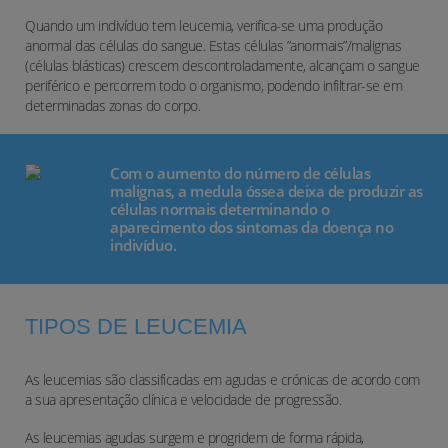
Quando um indivíduo tem leucemia, verifica-se uma produção
anormal das células do sangue. Estas células ”anormais”/malignas
(células blásticas) crescem descontroladamente, alcançam o sangue
periférico e percorrem todo o organismo, podendo infiltrar-se em
determinadas zonas do corpo.
Com o aumento do número de células
malignas, a medula óssea deixa de produzir as
células normais determinando o
aparecimento dos sintomas da doença no
indivíduo.
TIPOS DE LEUCEMIA
As leucemias são classificadas em agudas e crónicas de acordo com
a sua apresentação clínica e velocidade de progressão.
As leucemias agudas surgem e progridem de forma rápida,