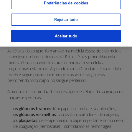
Preferências de cookies
Rejeitar tudo
Aceitar tudo
O QUE É A LEUCEMIA?
As células do sangue
formam-se
na medula óssea
(tecido mole e
esponjoso no interior dos ossos). Estas células produzidas pela
medula óssea
quando
imaturas denominam-se células
progenitoras estaminais. A
grande maioria “amadurece” na medula
óssea e segue posteriormente para os vasos sanguíneos
percorrendo todo corpo, no sangue periférico.
A medula óssea
produz diferentes tipos de células do sangue, com
funções específicas:
os glóbulos brancos
: têm papel no combate
às infecções;
os glóbulos vermelhos
: são os transportadores de oxigénio;
as plaquetas
: desempenham um papel importante no processo
de coagulação (hemostase) – controlando as hemorragias.