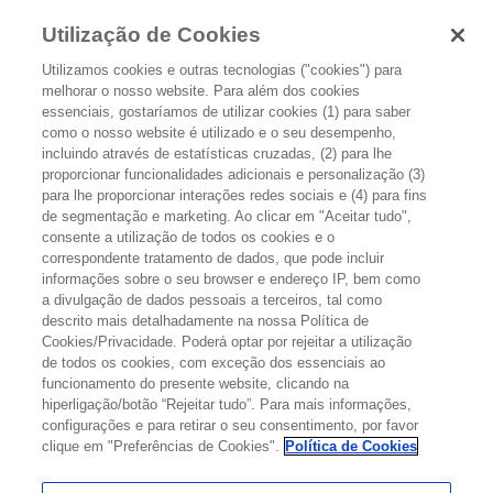
Utilização de Cookies
Utilizamos cookies e outras tecnologias ("cookies") para
melhorar o nosso website. Para além dos cookies
essenciais, gostaríamos de utilizar cookies (1) para saber
como o nosso website é utilizado e o seu desempenho,
incluindo através de estatísticas cruzadas, (2) para lhe
proporcionar funcionalidades adicionais e personalização (3)
A LEUCEMIA
para lhe proporcionar interações redes sociais e (4) para fins
de segmentação e marketing. Ao clicar em "Aceitar tudo",
consente a utilização de todos os cookies e o
A Leucemia é um tipo de cancro das células do sangue.
correspondente tratamento de dados, que pode incluir
informações sobre o seu browser e endereço IP, bem como
a divulgação de dados pessoais a terceiros, tal como
descrito mais detalhadamente na nossa Política de
Cookies/Privacidade. Poderá optar por rejeitar a utilização
de todos os cookies, com exceção dos essenciais ao
funcionamento do presente website, clicando na
hiperligação/botão “Rejeitar tudo”. Para mais informações,
configurações e para retirar o seu consentimento, por favor
clique em "Preferências de Cookies".
Política de Cookies