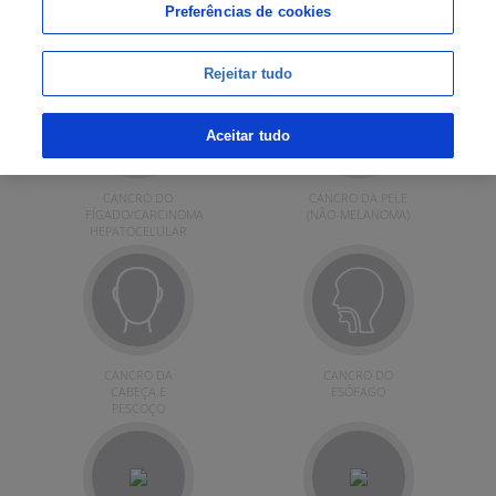
Preferências de cookies
Rejeitar tudo
Aceitar tudo
CANCRO DO
CANCRO DA PELE
FÍGADO/CARCINOMA
(NÃO-MELANOMA)
HEPATOCELULAR
CANCRO DA
CANCRO DO
CABEÇA E
ESÓFAGO
PESCOÇO