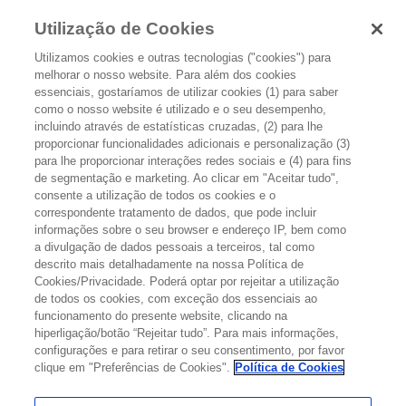
Utilização de Cookies
Utilizamos cookies e outras tecnologias ("cookies") para
melhorar o nosso website. Para além dos cookies
essenciais, gostaríamos de utilizar cookies (1) para saber
como o nosso website é utilizado e o seu desempenho,
incluindo através de estatísticas cruzadas, (2) para lhe
proporcionar funcionalidades adicionais e personalização (3)
para lhe proporcionar interações redes sociais e (4) para fins
de segmentação e marketing. Ao clicar em "Aceitar tudo",
TIPOS DE CANCRO
consente a utilização de todos os cookies e o
correspondente tratamento de dados, que pode incluir
São muitos os tipos de cancro que existem.
informações sobre o seu browser e endereço IP, bem como
Variam na sua gravidade, prevalências,
a divulgação de dados pessoais a terceiros, tal como
descrito mais detalhadamente na nossa Política de
sintomas e tratamento. Aqui, ponto a ponto,
Cookies/Privacidade. Poderá optar por rejeitar a utilização
vamos desvendando de forma mais concreta
de todos os cookies, com exceção dos essenciais ao
cada uma destas doenças, com o objetivo de
funcionamento do presente website, clicando na
hiperligação/botão “Rejeitar tudo”. Para mais informações,
um entendimento cada vez maior de cada
configurações e para retirar o seu consentimento, por favor
uma – do que já sabemos àquilo que,
clique em "Preferências de Cookies".
Política de Cookies
infelizmente, ainda é um mistério.