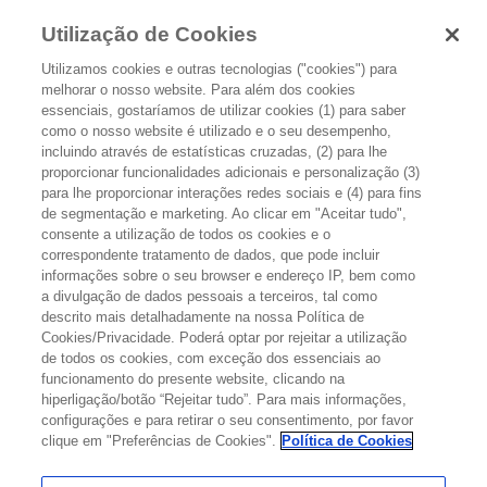
Utilização de Cookies
Utilizamos cookies e outras tecnologias ("cookies") para
melhorar o nosso website. Para além dos cookies
essenciais, gostaríamos de utilizar cookies (1) para saber
como o nosso website é utilizado e o seu desempenho,
incluindo através de estatísticas cruzadas, (2) para lhe
proporcionar funcionalidades adicionais e personalização (3)
TERMOS LEGAIS
para lhe proporcionar interações redes sociais e (4) para fins
de segmentação e marketing. Ao clicar em "Aceitar tudo",
consente a utilização de todos os cookies e o
AVISO LEGAL
correspondente tratamento de dados, que pode incluir
informações sobre o seu browser e endereço IP, bem como
a divulgação de dados pessoais a terceiros, tal como
Caro Utilizador, antes de mais, obrigado por visitar o website
descrito mais detalhadamente na nossa Política de
https://www.infocancro.pt/junto-da-familia/
(doravante “Site” ou “Site
Cookies/Privacidade. Poderá optar por rejeitar a utilização
da Roche”), um Site da Roche, no âmbito do qual poderá encontrar
de todos os cookies, com exceção dos essenciais ao
funcionamento do presente website, clicando na
informação acerca de doenças do foro oncológico. Adicionalmente,
hiperligação/botão “Rejeitar tudo”. Para mais informações,
no âmbito deste Site, poderá encontrar a ferramenta Digital Human
configurações e para retirar o seu consentimento, por favor
avatar, que se rege pelos Termos de Utilização consultáveis na
clique em "Preferências de Cookies".
Política de Cookies
própria ferramenta, e
aqui
. Esta ferramenta foi desenvolvida e
constitui propriedade da F Hoffmann-La Roche Ltd.