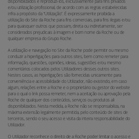
disponibilizados e reproduzi-los, exclusivamente para fins privados
e/ou utilização profissional, de acordo com as regras estabelecidas
infra a propósito da “Utilização”. É expressamente proibida a
utilização do Site da Roche para fins comerciais, para fins ilegais e/ou
para quaisquer outros que possam, direta ou indiretamente, ser
considerados prejudicais à imagem e bom nome da Roche ou de
qualquer empresa do Grupo Roche.
A utilização e navegação no Site da Roche pode permitir ou mesmo
conduzir a hiperligações para outros sites, bem como remeter para
informação, questões, opiniões, ideias, sugestões e/ou mesmo
comentários colocados pelos Utilizadores desses outros sites.
Nestes casos, as hiperligações são fornecidas unicamente para
conveniência e acessibilidade do Utilizador, não existindo, em caso
algum, relações entre a Roche e o proprietário ou gestor do website
para o qual o link possa remeter, nem a aceitação ou aprovação pela
Roche de qualquer dos conteúdos, serviços ou produtos ali
disponibilizados. Nesta medida, a Roche não se responsabiliza, na
máxima extensão legalmente permitida, pelo conteúdo de sites de
terceiros, sendo o seu acesso e visita da inteira responsabilidade do
Utilizador.
O Utilizador reconhece o direito de a Roche poder limitar o acesso e