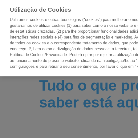
Utilização de Cookies
Utilizamos cookies e outras tecnologias ("cookies") para melhorar o n
gostaríamos de utilizar cookies (1) para saber como o nosso website é 
de estatísticas cruzadas, (2) para lhe proporcionar funcionalidades adic
O CANCRO
TIPOS DE CANCRO
interações redes sociais e (4) para fins de segmentação e marketing. Ao
PONTO DE PARTIDA
PONTO A PONTO
de todos os cookies e o correspondente tratamento de dados, que pode 
endereço IP, bem como a divulgação de dados pessoais a terceiros, ta
Política de Cookies/Privacidade. Poderá optar por rejeitar a utilizaçã
ao funcionamento do presente website, clicando na hiperligação/botão “
configurações e para retirar o seu consentimento, por favor clique em "
Tudo o que pr
saber está aqu
O ponto de informação que não deixa na
a temática do cancro, da identificação a