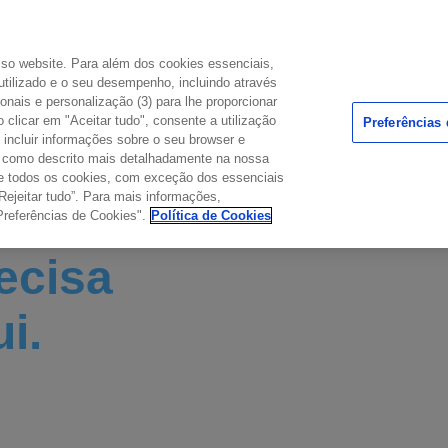
osso website. Para além dos cookies essenciais,
utilizado e o seu desempenho, incluindo através
ionais e personalização (3) para lhe proporcionar
DÚVIDAS COMUNS
 clicar em "Aceitar tudo", consente a utilização
Preferências
PONTO DE ENCONTRO
incluir informações sobre o seu browser e
l como descrito mais detalhadamente na nossa
o de todos os cookies, com exceção dos essenciais
Rejeitar tudo”. Para mais informações,
Preferências de Cookies".
Política de Cookies
ecisa
i.
da por explorar sobre
os novos tratamentos.