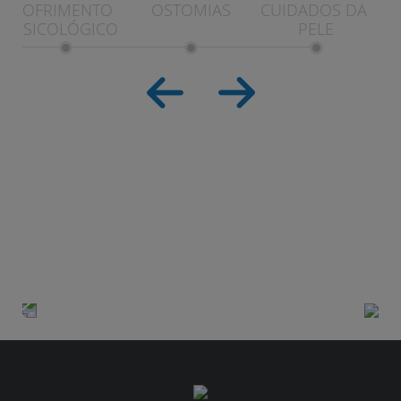
SOFRIMENTO 
OSTOMIAS
CUIDADOS DA 
PSICOLÓGICO
PELE
AVALIE DE 1 A 5 A UTILIDADE DESTE
ARTIGO
Cuidados Extra
Traqueotomia