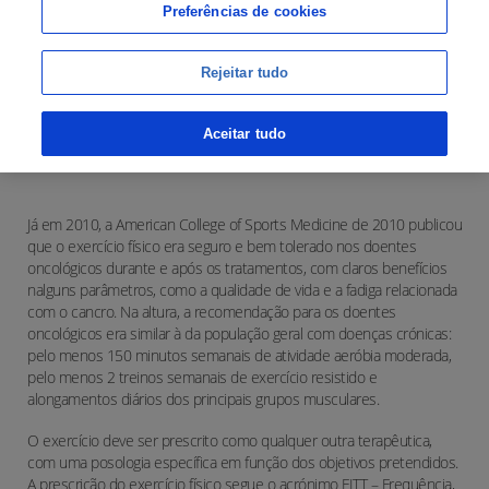
Preferências de cookies
Rejeitar tudo
Aceitar tudo
Já em 2010, a American College of Sports Medicine de 2010 publicou
que o exercício físico era seguro e bem tolerado nos doentes
oncológicos durante e após os tratamentos, com claros benefícios
nalguns parâmetros, como a qualidade de vida e a fadiga relacionada
com o cancro. Na altura, a recomendação para os doentes
oncológicos era similar à da população geral com doenças crónicas:
pelo menos 150 minutos semanais de atividade aeróbia moderada,
pelo menos 2 treinos semanais de exercício resistido e
alongamentos diários dos principais grupos musculares.
O exercício deve ser prescrito como qualquer outra terapêutica,
com uma posologia específica em função dos objetivos pretendidos.
A prescrição do exercício físico segue o acrónimo FITT – Frequência,