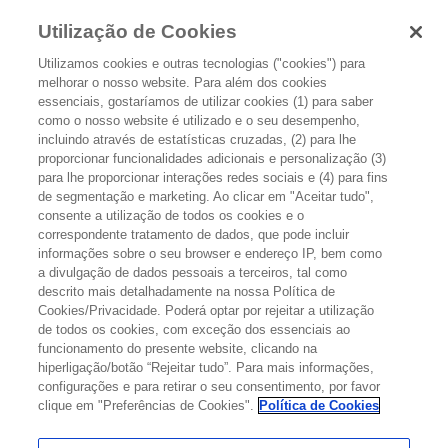
Utilização de Cookies
Utilizamos cookies e outras tecnologias ("cookies") para
melhorar o nosso website. Para além dos cookies
essenciais, gostaríamos de utilizar cookies (1) para saber
como o nosso website é utilizado e o seu desempenho,
incluindo através de estatísticas cruzadas, (2) para lhe
Se a biópsia confirmar o diagnóstico de cancro, o seu médico
proporcionar funcionalidades adicionais e personalização (3)
necessita saber qual é a extensão da doença (estadiamento). Em
para lhe proporcionar interações redes sociais e (4) para fins
alguns casos, poderá ser necessário avaliar os gânglios linfáticos ou
de segmentação e marketing. Ao clicar em "Aceitar tudo",
pedir exames de imagem como a TC (Tomografia Computadorizada),
consente a utilização de todos os cookies e o
a RM (Ressonância magnética) ou a PET (Tomografia por Emissão de
correspondente tratamento de dados, que pode incluir
Positrões) para definir o estadiamento e assim decidir o melhor
informações sobre o seu browser e endereço IP, bem como
plano de tratamento para si.
a divulgação de dados pessoais a terceiros, tal como
descrito mais detalhadamente na nossa Política de
Cookies/Privacidade. Poderá optar por rejeitar a utilização
A DETERMINAÇÃO DO ESTADIO BASEIA-SE NOS
de todos os cookies, com exceção dos essenciais ao
SEGUINTES FATORES:
funcionamento do presente website, clicando na
hiperligação/botão “Rejeitar tudo”. Para mais informações,
Tamanho do tumor e profundidade atingida
configurações e para retirar o seu consentimento, por favor
clique em "Preferências de Cookies".
Política de Cookies
Envolvimento dos gânglios linfáticos adjacentes
Disseminação para outras partes do organismo