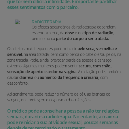
que tornem difícil a intimidade. É importante partilhar
esses sentimentos com o parceiro.
RADIOTERAPIA
Os efeitos secundários da radioterapia dependem,
essencialmente, da
dose
e do
tipo de radiação
,
bem como da
parte do corpo a ser tratada.
Os efeitos mais frequentes podem incluir
pele seca, vermelha e
sensível
, na área tratada, bem como perda do cabelo e/ou pelos, na
zona tratada. Pode, ainda, provocar
perda de apetite
e
cansaço
extremo
. Algumas mulheres podem sentir
secura, comichão,
sensação de aperto e ardor na vagina
. A radiação pode, também,
causar
diarreia
ou
aumento da frequência urinária,
com
desconforto.
Adicionalmente, pode reduzir o número de células brancas do
sangue, que protegem o organismo das infecções.
O médico pode aconselhar a pessoa a não ter relações
sexuais, durante a radioterapia. No entanto, a maioria
pode reiniciar a sua atividade sexual, poucas semanas
depois de ter terminado o tratamento.