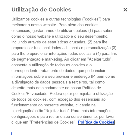
Utilização de Cookies
Utilizamos cookies e outras tecnologias ("cookies") para
melhorar o nosso website. Para além dos cookies
essenciais, gostaríamos de utilizar cookies (1) para saber
como o nosso website é utilizado e o seu desempenho,
incluindo através de estatísticas cruzadas, (2) para lhe
proporcionar funcionalidades adicionais e personalização (3)
EFEITOS SECUNDÁRIOS DO
para lhe proporcionar interações redes sociais e (4) para fins
de segmentação e marketing. Ao clicar em "Aceitar tudo",
TRATAMENTO
consente a utilização de todos os cookies e o
correspondente tratamento de dados, que pode incluir
informações sobre o seu browser e endereço IP, bem como
Tendo em conta que, provavelmente, o tratamento do cancro
a divulgação de dados pessoais a terceiros, tal como
danifica células e tecidos saudáveis surgem, assim, os efeitos
descrito mais detalhadamente na nossa Política de
secundários. Alguns efeitos secundários específicos dependem,
Cookies/Privacidade. Poderá optar por rejeitar a utilização
principalmente, do tipo de tratamento e sua extensão (se são
de todos os cookies, com exceção dos essenciais ao
tratamentos locais ou sistémicos).
funcionamento do presente website, clicando na
hiperligação/botão “Rejeitar tudo”. Para mais informações,
configurações e para retirar o seu consentimento, por favor
clique em "Preferências de Cookies".
Política de Cookies
Os efeitos secundários podem não ser os
mesmos em todas as pessoas, mesmo que
estejam a fazer o mesmo tratamento. Por