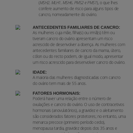
(
MSH2, MLH1, MSH6, PMS2 e PMS1
), o que lhes
confere aumento de risco para alguns tipos de
cancro, nomeadamente do ovário.
ANTECEDENTES FAMILIARES DE CANCRO:
As mulheres cuja mãe, filha(s) ou irmã(s) têm ou
tiveram cancro do ovário apresentam um risco
acrescido de desenvolver a doença. As mulheres com
antecedentes familiares de cancro da mama, útero,
cólon ou do recto podem, de igual modo, apresentar
um risco acrescido para desenvolver cancro do ovário.
IDADE:
A maioria das mulheres diagnosticadas com cancro
do ovário tem mais de 55 anos.
FATORES HORMONAIS:
Poderá haver uma relação entre o número de
ovulações e cancro do ovário. O uso de contracetivos
hormonais (anovulatórios), a gravidez e o aleitamento
são considerados fatores protetores; no entanto, uma
menarca precoce (primeiro período cedo),
menopausa tardia, gravidez depois dos 35 anos e