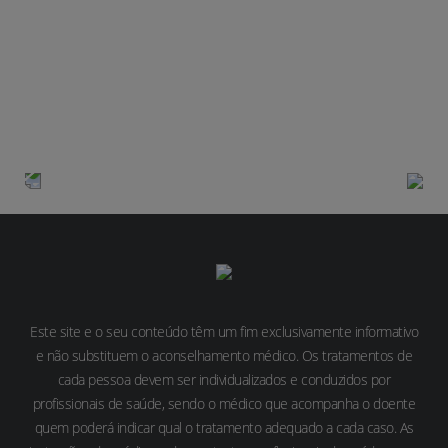
AVALIE DE 1 A 5 A UTILIDADE DESTE
ARTIGO
Enquadramento
Sinais e sintomas
Este site e o seu conteúdo têm um fim exclusivamente informativo
e não substituem o aconselhamento médico. Os tratamentos de
cada pessoa devem ser individualizados e conduzidos por
profissionais de saúde, sendo o médico que acompanha o doente
quem poderá indicar qual o tratamento adequado a cada caso. As