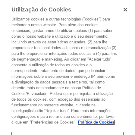
Utilização de Cookies
Utilizamos cookies e outras tecnologias ("cookies") para
melhorar o nosso website. Para além dos cookies
essenciais, gostaríamos de utilizar cookies (1) para saber
como o nosso website é utilizado e o seu desempenho,
incluindo através de estatísticas cruzadas, (2) para lhe
proporcionar funcionalidades adicionais e personalização (3)
CANCRO DO OVÁRIO: A QUE SINAIS
para lhe proporcionar interações redes sociais e (4) para fins
de segmentação e marketing. Ao clicar em "Aceitar tudo",
ESTAR ATENTO?
consente a utilização de todos os cookies e o
correspondente tratamento de dados, que pode incluir
informações sobre o seu browser e endereço IP, bem como
a divulgação de dados pessoais a terceiros, tal como
FATORES DE RISCO
descrito mais detalhadamente na nossa Política de
Cookies/Privacidade. Poderá optar por rejeitar a utilização
Nem sempre é possível explicar o porquê de algumas mulheres
de todos os cookies, com exceção dos essenciais ao
sofrerem de cancro do ovário e outras não. Contudo, sabe-se que
funcionamento do presente website, clicando na
uma mulher com determinados fatores de risco está mais
hiperligação/botão “Rejeitar tudo”. Para mais informações,
predisposta a ter cancro do ovário. Um fator de risco é algo que
configurações e para retirar o seu consentimento, por favor
pode aumentar a probabilidade de vir a desenvolver uma doença.
clique em "Preferências de Cookies".
Política de Cookies
Estudos realizados determinaram os seguintes fatores de risco para