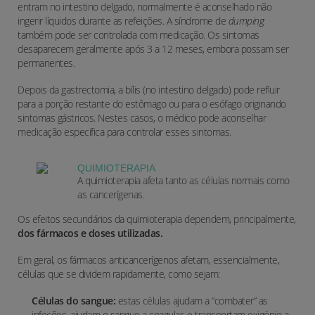
entram no intestino delgado, normalmente é aconselhado não
ingerir líquidos durante as refeições. A síndrome de
dumping
também pode ser controlada com medicação. Os sintomas
desaparecem geralmente após 3 a 12 meses, embora possam ser
permanentes.
Depois da gastrectomia, a bílis (no intestino delgado) pode refluir
para a porção restante do estômago ou para o esófago originando
sintomas gástricos. Nestes casos, o médico pode aconselhar
medicação específica para controlar esses sintomas.
QUIMIOTERAPIA
A quimioterapia afeta tanto as células normais como
as cancerígenas.
Os efeitos secundários da quimioterapia dependem, principalmente,
dos fármacos e doses utilizadas.
Em geral, os fármacos anticancerígenos afetam, essencialmente,
células que se dividem rapidamente, como sejam:
Células do sangue:
estas células ajudam a “combater” as
infeções, ajudam o sangue a coagular, e transportam oxigénio a