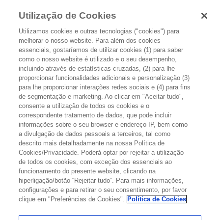
Utilização de Cookies
Utilizamos cookies e outras tecnologias ("cookies") para
melhorar o nosso website. Para além dos cookies
essenciais, gostaríamos de utilizar cookies (1) para saber
como o nosso website é utilizado e o seu desempenho,
incluindo através de estatísticas cruzadas, (2) para lhe
proporcionar funcionalidades adicionais e personalização (3)
EFEITOS SECUNDÁRIOS POSSÍVEIS
para lhe proporcionar interações redes sociais e (4) para fins
de segmentação e marketing. Ao clicar em "Aceitar tudo",
consente a utilização de todos os cookies e o
Os tratamentos para o cancro do estômago podem danificar não só
correspondente tratamento de dados, que pode incluir
as células cancerígenas, mas também as células saudáveis, dando
informações sobre o seu browser e endereço IP, bem como
a divulgação de dados pessoais a terceiros, tal como
origem a efeitos secundários. Alguns efeitos secundários específicos
descrito mais detalhadamente na nossa Política de
dependem principalmente do tipo de tratamento realizado e da sua
Cookies/Privacidade. Poderá optar por rejeitar a utilização
extensão (tratamentos locais ou sistémicos).
de todos os cookies, com exceção dos essenciais ao
funcionamento do presente website, clicando na
hiperligação/botão “Rejeitar tudo”. Para mais informações,
Os efeitos secundários podem não ser os
configurações e para retirar o seu consentimento, por favor
mesmos em todas as pessoas, mesmo que
clique em "Preferências de Cookies".
Política de Cookies
estejam a fazer o mesmo tratamento. Por
outro lado, os efeitos secundários sentidos