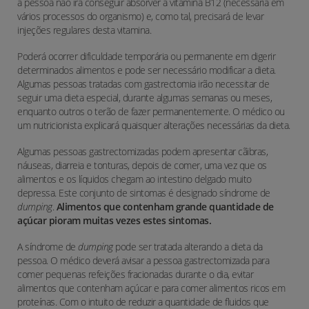
a pessoa não irá conseguir absorver a vitamina B12 (necessária em
vários processos do organismo) e, como tal, precisará de levar
injeções regulares desta vitamina.
Poderá ocorrer dificuldade temporária ou permanente em digerir
determinados alimentos e pode ser necessário modificar a dieta.
Algumas pessoas tratadas com gastrectomia irão necessitar de
seguir uma dieta especial, durante algumas semanas ou meses,
enquanto outros o terão de fazer permanentemente. O médico ou
um nutricionista explicará quaisquer alterações necessárias da dieta.
Algumas pessoas gastrectomizadas podem apresentar cãibras,
náuseas, diarreia e tonturas, depois de comer, uma vez que os
alimentos e os líquidos chegam ao intestino delgado muito
depressa. Este conjunto de sintomas é designado síndrome de
dumping
.
Alimentos que contenham grande quantidade de
açúcar pioram muitas vezes estes sintomas.
A síndrome de
dumping
pode ser tratada alterando a dieta da
pessoa. O médico deverá avisar a pessoa gastrectomizada para
comer pequenas refeições fracionadas durante o dia, evitar
alimentos que contenham açúcar e para comer alimentos ricos em
proteínas. Com o intuito de reduzir a quantidade de fluidos que