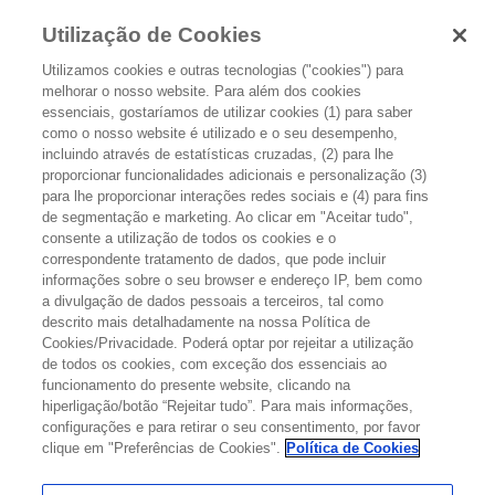
Utilização de Cookies
Utilizamos cookies e outras tecnologias ("cookies") para
melhorar o nosso website. Para além dos cookies
essenciais, gostaríamos de utilizar cookies (1) para saber
como o nosso website é utilizado e o seu desempenho,
incluindo através de estatísticas cruzadas, (2) para lhe
proporcionar funcionalidades adicionais e personalização (3)
CANCRO DO CÉREBRO: SINTOMAS
para lhe proporcionar interações redes sociais e (4) para fins
de segmentação e marketing. Ao clicar em "Aceitar tudo",
DE ALERTA
consente a utilização de todos os cookies e o
correspondente tratamento de dados, que pode incluir
informações sobre o seu browser e endereço IP, bem como
Os sintomas dos tumores cerebrais dependem do
tamanho, tipo
a divulgação de dados pessoais a terceiros, tal como
e
localização
do tumor. Os sintomas podem surgir quando o tumor
descrito mais detalhadamente na nossa Política de
comprime um nervo ou danifica determinada área do encéfalo. Os
Cookies/Privacidade. Poderá optar por rejeitar a utilização
sintomas podem ainda surgir quando o encéfalo incha ou o líquido
de todos os cookies, com exceção dos essenciais ao
dentro do crânio aumenta.
funcionamento do presente website, clicando na
hiperligação/botão “Rejeitar tudo”. Para mais informações,
configurações e para retirar o seu consentimento, por favor
SINTOMAS FREQUENTES
clique em "Preferências de Cookies".
Política de Cookies
Os sintomas mais frequentes dos tumores cerebrais são os