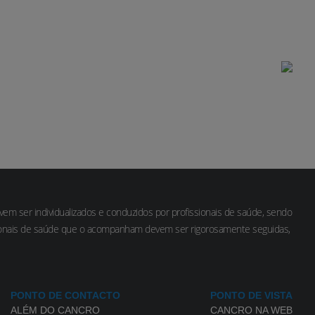
Estadios
m ser individualizados e conduzidos por profissionais de saúde, sendo
sionais de saúde que o acompanham devem ser rigorosamente seguidas,
PONTO DE CONTACTO
PONTO DE VISTA
ALÉM DO CANCRO
CANCRO NA WEB