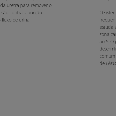
 da uretra para remover o
essão contra a porção
O sistem
 fluxo de urina.
frequen
estuda 
zona can
ao 5. O
determin
comum c
de
Glea
AVALIE DE 1 A 5 A
TILIDADE DESTE ARTI