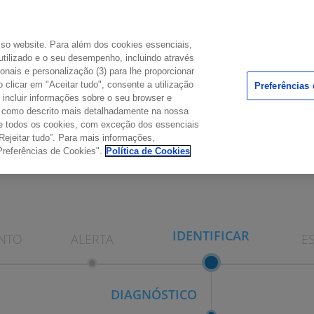
osso website. Para além dos cookies essenciais,
utilizado e o seu desempenho, incluindo através
ionais e personalização (3) para lhe proporcionar
DÚVIDAS COMUNS
 clicar em "Aceitar tudo", consente a utilização
Preferências
PONTO DE ENCONTRO
incluir informações sobre o seu browser e
l como descrito mais detalhadamente na nossa
o de todos os cookies, com exceção dos essenciais
Rejeitar tudo”. Para mais informações,
Preferências de Cookies".
Política de Cookies
IDENTIFICAR
NTO
ALERTA
E
DIAGNÓSTICO