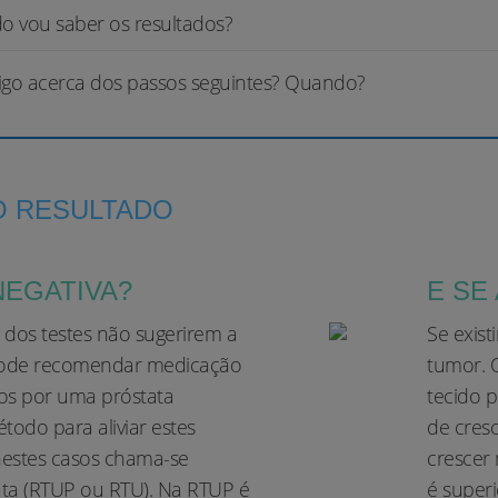
 vou saber os resultados?
migo acerca dos passos seguintes? Quando?
O RESULTADO
NEGATIVA?
E SE
s dos testes não sugerirem a
Se exist
pode recomendar medicação
tumor. O
os por uma próstata
tecido p
todo para aliviar estes
de cres
 nestes casos chama-se
crescer
ata (RTUP ou RTU). Na RTUP é
é superi