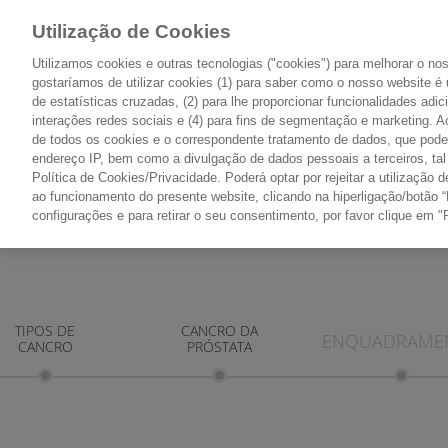
Utilização de Cookies
Utilizamos cookies e outras tecnologias ("cookies") para melhorar o n
gostaríamos de utilizar cookies (1) para saber como o nosso website é 
de estatísticas cruzadas, (2) para lhe proporcionar funcionalidades adic
O CANCRO
TIPOS DE CANCRO
interações redes sociais e (4) para fins de segmentação e marketing. Ao
PONTO DE PARTIDA
PONTO A PONTO
de todos os cookies e o correspondente tratamento de dados, que pode 
endereço IP, bem como a divulgação de dados pessoais a terceiros, ta
Política de Cookies/Privacidade. Poderá optar por rejeitar a utilizaçã
ao funcionamento do presente website, clicando na hiperligação/botão “
configurações e para retirar o seu consentimento, por favor clique em "
TIPOS DE
CANCRO DA
ENQUADRAME
CANCRO
PRÓSTATA