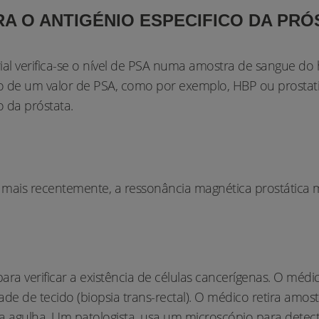
RA O ANTIGÉNIO ESPECIFICO DA PRÓS
ial verifica-se o nível de PSA numa amostra de sangue do
de um valor de PSA, como por exemplo, HBP ou prostatite
 da próstata.
 e, mais recentemente, a ressonância magnética prostática 
ra verificar a existência de células cancerígenas. O médic
de tecido (biopsia trans-rectal). O médico retira amostr
a agulha. Um patologista, usa um microscópio para detecta