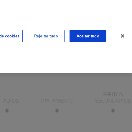
ALÉM DO CANCRO
CANCRO NA WEB
 de cookies
Rejeitar tudo
Aceitar tudo
PONTO DE CONTACTO
PONTO DE VISTA
EFEITOS
STADIOS
TRATAMENTO
SECUNDÁRIOS