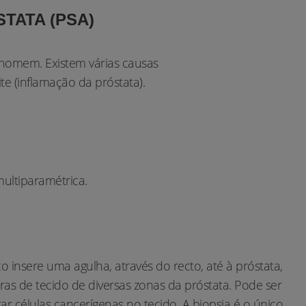
TATA (PSA)
 homem. Existem várias causas
 (inflamação da próstata).
multiparamétrica.
o insere uma agulha, através do recto, até à próstata,
as de tecido de diversas zonas da próstata. Pode ser
r células cancerígenas no tecido. A biopsia é o único