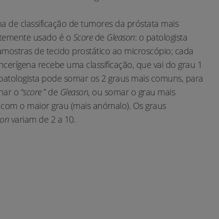
a de classificação de tumores da próstata mais
temente usado é o
Score
de
Gleason
: o patologista
amostras de tecido prostático ao microscópio; cada
cerígena recebe uma classificação, que vai do grau 1
 patologista pode somar os 2 graus mais comuns, para
ar o “
score
” de
Gleason
, ou somar o grau mais
om o maior grau (mais anómalo). Os graus
son
variam de 2 a 10.
GO