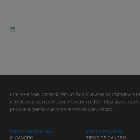
Sinais e Sintomas
Este site e o seu conteúdo têm um fim exclusivamente informativo e n
o médico que acompanha o doente quem poderá indicar qual o tratame
pelo que sugerimos que contacte sempre o seu médico.
PONTO DE PARTIDA
PONTO A PONTO
O CANCRO
TIPOS DE CANCRO