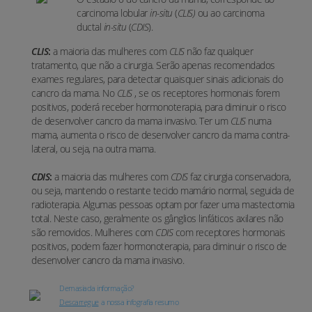
carcinoma lobular
in-situ
(
CLIS)
ou ao
carcinoma
ductal
in-situ
(
CDIS
)
.
CLIS
:
a maioria das mulheres com
CLIS
não faz qualquer
tratamento, que não a cirurgia. Serão apenas recomendados
exames regulares, para detectar quaisquer sinais adicionais do
cancro da mama. No
CLIS
, se os receptores hormonais forem
positivos, poderá receber hormonoterapia, para diminuir o risco
de desenvolver cancro da mama invasivo. Ter um
CLIS
numa
mama, aumenta o risco de desenvolver cancro da mama contra-
lateral, ou seja, na outra mama.
CDIS
:
a maioria das mulheres com
CDIS
faz cirurgia conservadora,
ou seja, mantendo o restante tecido mamário normal, seguida de
radioterapia. Algumas pessoas optam por fazer uma mastectomia
total. Neste caso, geralmente os gânglios linfáticos axilares não
são removidos. Mulheres com
CDIS
com receptores hormonais
positivos, podem fazer hormonoterapia, para diminuir o risco de
desenvolver cancro da mama invasivo.
Demasiada informação?
Descarregue
a nossa infografia resumo