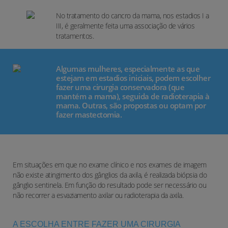
No tratamento do cancro da mama, nos estadios I a
III, é geralmente feita uma associação de vários
tratamentos.
Algumas mulheres, especialmente as que
estejam em estadios iniciais, podem escolher
fazer uma cirurgia conservadora (que
mantém a mama), seguida de radioterapia à
mama. Outras, são propostas ou optam por
fazer mastectomia.
Em situações em que no exame clínico e nos exames de imagem
não existe atingimento dos gânglios da axila, é realizada biópsia do
gânglio sentinela. Em função do resultado pode ser necessário ou
não recorrer a esvaziamento axilar ou radioterapia da axila.
A ESCOLHA ENTRE FAZER UMA CIRURGIA