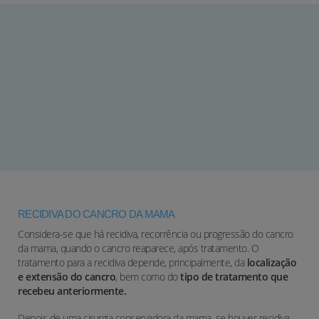
RECIDIVA DO CANCRO DA MAMA
Considera-se que há recidiva, recorrência ou progressão do cancro
da mama, quando o cancro reaparece, após tratamento. O
tratamento para a recidiva depende, principalmente, da
localização
e extensão do cancro
, bem como do
tipo de tratamento que
recebeu anteriormente.
Depois de uma cirurgia conservadora da mama, se houver recidiva