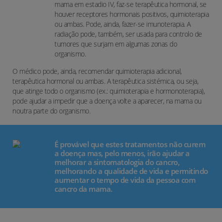
mama em estadio IV, faz-se terapêutica hormonal, se
houver receptores hormonais positivos, quimioterapia
ou ambas. Pode, ainda, fazer-se imunoterapia. A
radiação pode, também, ser usada para controlo de
tumores que surjam em algumas zonas do
organismo.
O médico pode, ainda, recomendar quimioterapia adicional,
terapêutica hormonal ou ambas. A terapêutica sistémica, ou seja,
que atinge todo o organismo (ex.: quimioterapia e hormonoterapia),
pode ajudar a impedir que a doença volte a aparecer, na mama ou
noutra parte do organismo.
É provável que estes tratamentos não curem
a doença mas, pelo menos, irão ajudar a
melhorar a sintomatologia do cancro,
melhorando a qualidade de vida e permitindo
aumentar o tempo de vida da pessoa com
cancro da mama.