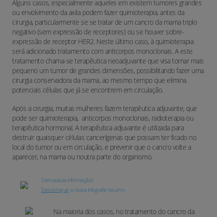
Alguns casos, especialmente aqueles em existem tumores grandes
ou envolvimento da axila podem fazer quimioterapia, antes da
cirurgia, particularmente se se tratar de um cancro da mama triplo
negativo (sem expressão de receptores) ou se houver sobre-
expressão de receptor HER2. Neste último caso, à quimioterapia
será adicionado tratamento com anticorpos monoclonais. A este
tratamento chama-se terapêutica neoadjuvante que visa tornar mais
pequeno um tumor de grandes dimensões, possibilitando fazer uma
cirurgia conservadora da mama, ao mesmo tempo que elimina
potenciais células que já se encontrem em circulação.
Após a cirurgia, muitas mulheres fazem terapêutica adjuvante, que
pode ser quimioterapia,
anticorpos monoclonais, radioterapia ou
terapêutica hormonal. A terapêutica adjuvante é utilizada para
destruir quaisquer células cancerígenas que possam ter ficado no
local do tumor ou em circulação, e prevenir que o cancro volte a
aparecer, na mama ou noutra parte do organismo.
Demasiada informação?
Descarregue
a nossa infografia resumo
Na maioria dos casos, no tratamento do cancro da