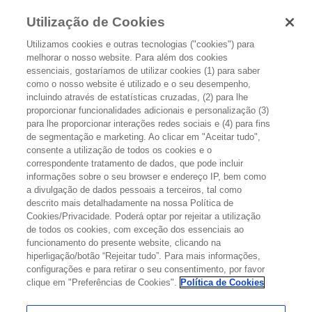
Utilização de Cookies
Utilizamos cookies e outras tecnologias ("cookies") para
melhorar o nosso website. Para além dos cookies
essenciais, gostaríamos de utilizar cookies (1) para saber
como o nosso website é utilizado e o seu desempenho,
incluindo através de estatísticas cruzadas, (2) para lhe
proporcionar funcionalidades adicionais e personalização (3)
OS ESTADIOS DO CANCRO DA MAMA
para lhe proporcionar interações redes sociais e (4) para fins
de segmentação e marketing. Ao clicar em "Aceitar tudo",
consente a utilização de todos os cookies e o
As opções de tratamento do cancro da mama, dependem do
correspondente tratamento de dados, que pode incluir
estadio da doença, bem como de outros factores, como sejam:
informações sobre o seu browser e endereço IP, bem como
a divulgação de dados pessoais a terceiros, tal como
descrito mais detalhadamente na nossa Política de
Dimensão do tumor
, relativamente à dimensão da sua mama
Cookies/Privacidade. Poderá optar por rejeitar a utilização
de todos os cookies, com exceção dos essenciais ao
Resultado dos
testes laboratoriais
(ex.: receptores hormonais,
funcionamento do presente website, clicando na
receptores HER2)
hiperligação/botão “Rejeitar tudo”. Para mais informações,
configurações e para retirar o seu consentimento, por favor
Situação relativa à
menopausa.
clique em "Preferências de Cookies".
Política de Cookies
Estado geral de saúde
da pessoa.