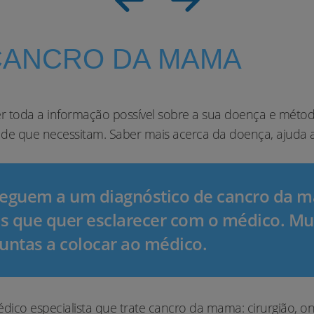
CANCRO DA MAMA
toda a informação possível sobre a sua doença e método
de que necessitam. Saber mais acerca da doença, ajuda a 
seguem a um diagnóstico de cancro da m
s que quer esclarecer com o médico. Muita
guntas a colocar ao médico.
o especialista que trate cancro da mama: cirurgião, oncol