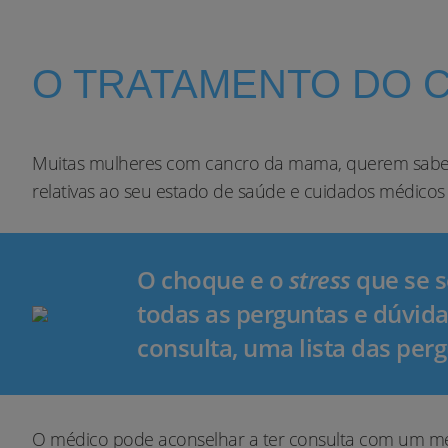
O TRATAMENTO DO 
Muitas mulheres com cancro da mama, querem saber 
relativas ao seu estado de saúde e cuidados médicos 
O choque e o
stress
que se 
todas as perguntas e dúvida
consulta, uma lista das per
O médico pode aconselhar a ter consulta com um médic