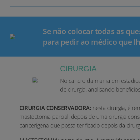
Se não colocar todas as que
para pedir ao médico que lh
CIRURGIA
No cancro da mama em estadios ini
de cirurgia, analisando benefício
CIRURGIA CONSERVADORA:
nesta cirurgia, é 
mastectomia parcial; depois de uma cirurgia cons
cancerígena que possa ter ficado depois da cirurg