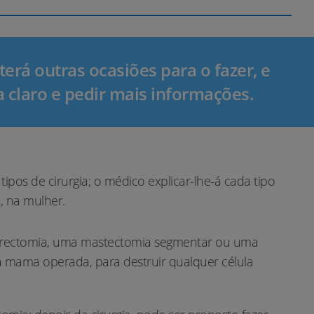
erá outras ocasiões para o fazer, e
 claro e pedir mais informações.
tipos de cirurgia; o médico explicar-lhe-á cada tipo
, na mulher.
morectomia, uma mastectomia segmentar ou uma
na mama operada, para destruir qualquer célula