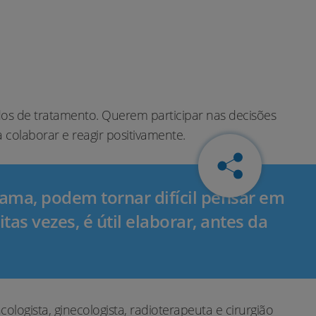
s de tratamento. Querem participar nas decisões
colaborar e reagir positivamente.
ama, podem tornar difícil pensar em
s vezes, é útil elaborar, antes da
ogista, ginecologista, radioterapeuta e cirurgião