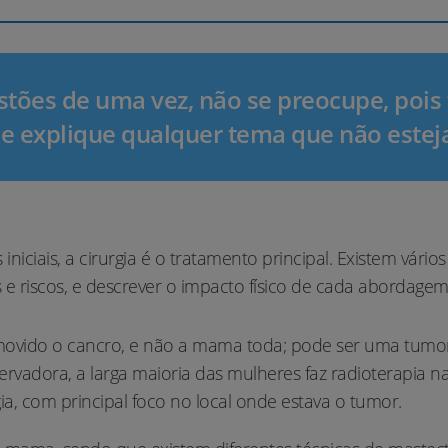
stões de uma vez, não se preocupe, pois t
e explique qualquer tema que não esteja
ciais, a cirurgia é o tratamento principal. Existem vários 
s e riscos, e descrever o impacto físico de cada abordagem
removido o cancro, e não a mama toda; pode ser uma tu
ervadora, a larga maioria das mulheres faz radioterapia 
ia, com principal foco no local onde estava o tumor.