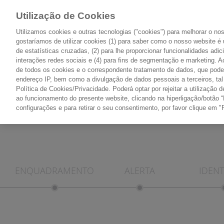
Utilização de Cookies
Utilizamos cookies e outras tecnologias ("cookies") para melhorar o n
gostaríamos de utilizar cookies (1) para saber como o nosso website é 
de estatísticas cruzadas, (2) para lhe proporcionar funcionalidades adic
O CANCRO
TIPOS DE CANCRO
interações redes sociais e (4) para fins de segmentação e marketing. Ao
PONTO DE PARTIDA
PONTO A PONTO
de todos os cookies e o correspondente tratamento de dados, que pode 
endereço IP, bem como a divulgação de dados pessoais a terceiros, ta
Política de Cookies/Privacidade. Poderá optar por rejeitar a utilizaçã
ao funcionamento do presente website, clicando na hiperligação/botão “
configurações e para retirar o seu consentimento, por favor clique em "
ENQUADRAMENTO
ALERTA
IDENT