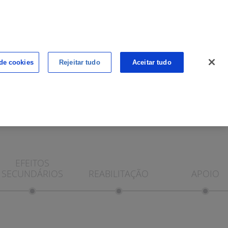
ALÉM DO CANCRO
CANCRO NA WEB
 de cookies
Rejeitar tudo
Aceitar tudo
PONTO DE CONTACTO
PONTO DE VISTA
EFEITOS
SECUNDÁRIOS
REABILITAÇÃO
APOIO