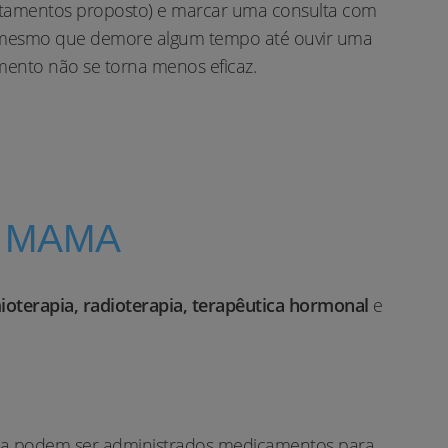
ratamentos proposto) e marcar uma consulta com
, mesmo que demore algum tempo até ouvir uma
mento não se torna menos eficaz.
A MAMA
mioterapia, radioterapia, terapêutica hormonal
e
nça podem ser administrados medicamentos para