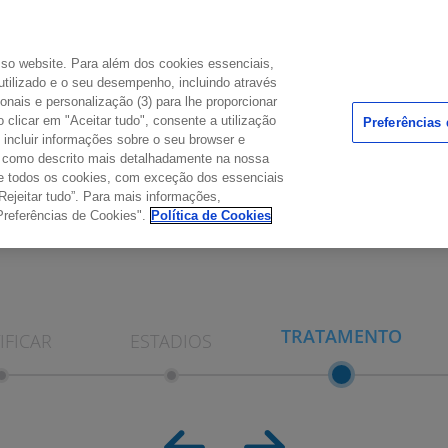
osso website. Para além dos cookies essenciais,
utilizado e o seu desempenho, incluindo através
ionais e personalização (3) para lhe proporcionar
DÚVIDAS COMUNS
 clicar em "Aceitar tudo", consente a utilização
Preferências
PONTO DE ENCONTRO
incluir informações sobre o seu browser e
l como descrito mais detalhadamente na nossa
o de todos os cookies, com exceção dos essenciais
Rejeitar tudo”. Para mais informações,
Preferências de Cookies".
Política de Cookies
TRATAMENTO
IFICAR
ESTADIOS