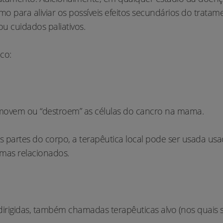
o para aliviar os possíveis efeitos secundários do trata
u cuidados paliativos.
co:
 removem ou “destroem” as células do cancro na mama.
as partes do corpo, a terapêutica local pode ser usada 
omas relacionados.
 dirigidas, também chamadas terapêuticas alvo (nos quais