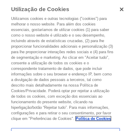
Utilização de Cookies
Utilizamos cookies e outras tecnologias ("cookies") para
melhorar o nosso website. Para além dos cookies
essenciais, gostaríamos de utilizar cookies (1) para saber
como o nosso website é utilizado e o seu desempenho,
incluindo através de estatísticas cruzadas, (2) para lhe
proporcionar funcionalidades adicionais e personalização (3)
para lhe proporcionar interações redes sociais e (4) para fins
EFEITOS SECUNDÁRIOS
REABILITAÇÃO
de segmentação e marketing. Ao clicar em "Aceitar tudo",
consente a utilização de todos os cookies e o
correspondente tratamento de dados, que pode incluir
informações sobre o seu browser e endereço IP, bem como
a divulgação de dados pessoais a terceiros, tal como
descrito mais detalhadamente na nossa Política de
Cookies/Privacidade. Poderá optar por rejeitar a utilização
de todos os cookies, com exceção dos essenciais ao
funcionamento do presente website, clicando na
hiperligação/botão “Rejeitar tudo”. Para mais informações,
configurações e para retirar o seu consentimento, por favor
clique em "Preferências de Cookies".
Política de Cookies
AVALIE DE 1 A 5 A UTILIDADE DESTE
ARTIGO