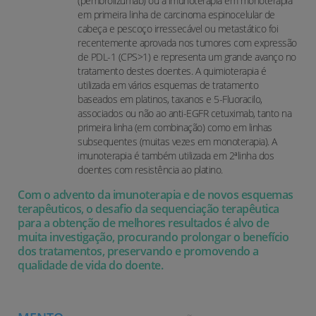
(pembrolizumab) ou a imunoterapia em monoterapia
em primeira linha de carcinoma espinocelular de
cabeça e pescoço irressecável ou metastático foi
recentemente aprovada nos tumores com expressão
de PDL-1 (CPS>1) e representa um grande avanço no
tratamento destes doentes. A quimioterapia é
utilizada em vários esquemas de tratamento
baseados em platinos, taxanos e 5-Fluoracilo,
associados ou não ao anti-EGFR cetuximab, tanto na
primeira linha (em combinação) como em linhas
subsequentes (muitas vezes em monoterapia). A
imunoterapia é também utilizada em 2ªlinha dos
doentes com resistência ao platino.
Com o advento da imunoterapia e de novos esquemas
terapêuticos, o desafio da sequenciação terapêutica
para a obtenção de melhores resultados é alvo de
muita investigação, procurando prolongar o benefício
dos tratamentos, preservando e promovendo a
qualidade de vida do doente.