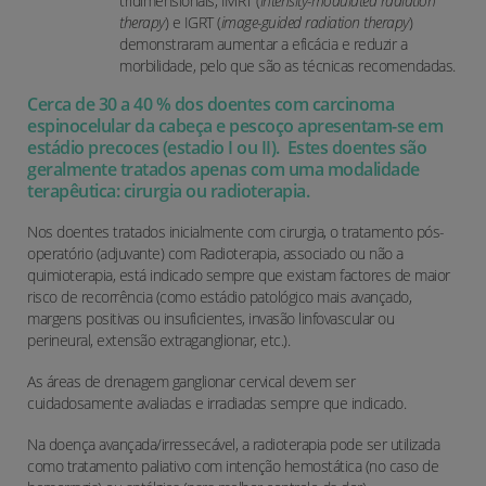
tridimensionais, IMRT (
intensity-modulated radiation
therapy
) e IGRT (
image-guided radiation therapy
)
demonstraram aumentar a eficácia e reduzir a
morbilidade, pelo que são as técnicas recomendadas.
Cerca de 30 a 40 % dos doentes com carcinoma
espinocelular da cabeça e pescoço apresentam-se em
estádio precoces (estadio I ou II).
Estes doentes são
geralmente tratados apenas com uma modalidade
terapêutica: cirurgia ou radioterapia.
Nos doentes tratados inicialmente com cirurgia, o tratamento pós-
operatório (adjuvante) com Radioterapia, associado ou não a
quimioterapia, está indicado sempre que existam factores de maior
risco de recorrência (como estádio patológico mais avançado,
margens positivas ou insuficientes, invasão linfovascular ou
perineural, extensão extraganglionar, etc.).
As áreas de drenagem ganglionar cervical devem ser
cuidadosamente avaliadas e irradiadas sempre que indicado.
Na doença avançada/irressecável, a radioterapia pode ser utilizada
como tratamento paliativo com intenção hemostática (no caso de