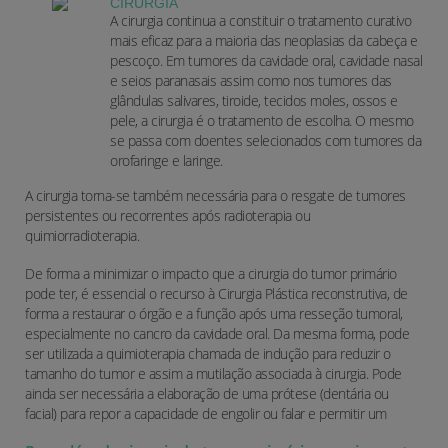
CIRURGIA
A cirurgia continua a constituir o tratamento curativo
mais eficaz para a maioria das neoplasias da cabeça e
pescoço. Em tumores da cavidade oral, cavidade nasal
e seios paranasais assim como nos tumores das
glândulas salivares, tiroide, tecidos moles, ossos e
pele, a cirurgia é o tratamento de escolha. O mesmo
se passa com doentes selecionados com tumores da
orofaringe e laringe.
A cirurgia torna-se também necessária para o resgate de tumores
persistentes ou recorrentes após radioterapia ou
quimiorradioterapia.
De forma a minimizar o impacto que a cirurgia do tumor primário
pode ter, é essencial o recurso à Cirurgia Plástica reconstrutiva, de
forma a restaurar o órgão e a função após uma resseção tumoral,
especialmente no cancro da cavidade oral. Da mesma forma, pode
ser utilizada a quimioterapia chamada de indução para reduzir o
tamanho do tumor e assim a mutilação associada à cirurgia. Pode
ainda ser necessária a elaboração de uma prótese (dentária ou
facial) para repor a capacidade de engolir ou falar e permitir um