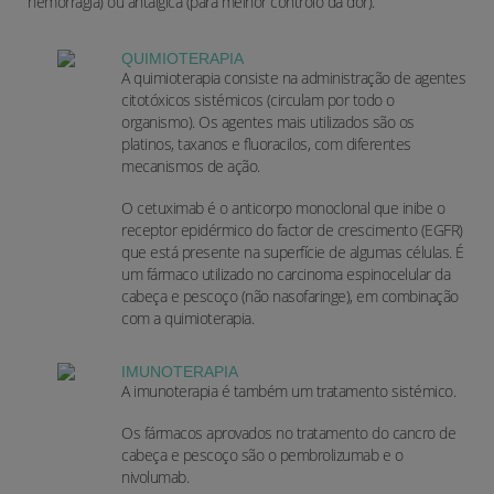
hemorragia) ou antálgica (para melhor controlo da dor).
QUIMIOTERAPIA
A quimioterapia consiste na administração de agentes
citotóxicos sistémicos (circulam por todo o
organismo). Os agentes mais utilizados são os
platinos, taxanos e fluoracilos, com diferentes
mecanismos de ação.
O cetuximab é o anticorpo monoclonal que inibe o
receptor epidérmico do factor de crescimento (EGFR)
que está presente na superfície de algumas células. É
um fármaco utilizado no carcinoma espinocelular da
cabeça e pescoço (não nasofaringe), em combinação
com a quimioterapia.
IMUNOTERAPIA
A imunoterapia é também um tratamento sistémico.
Os fármacos aprovados no tratamento do cancro de
cabeça e pescoço são o pembrolizumab e o
nivolumab.