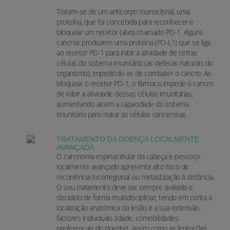
Tratam-se de um anticorpo monoclonal, uma
proteína, que foi concebida para reconhecer e
bloquear um recetor (alvo) chamado PD-1. Alguns
cancros produzem uma proteína (PD-L1) que se liga
ao recetor PD-1 para inibir a atividade de certas
células do sistema imunitário (as defesas naturais do
organismo), impedindo-as de combater o cancro. Ao
bloquear o recetor PD-1, o fármaco impede o cancro
de inibir a atividade dessas células imunitárias,
aumentando assim a capacidade do sistema
imunitário para matar as células cancerosas.
TRATAMENTO DA DOENÇA LOCALMENTE
AVANÇADA
O carcinoma espinocelular da cabeça e pescoço
localmente avançado apresenta alto risco de
recorrência locorregional ou metastização à distância.
O seu tratamento deve ser sempre avaliado e
decidido de forma multidisciplinar, tendo em conta a
localização anatómica da lesão e a sua extensão,
factores individuais (idade, comobilidades,
preferencais do doente), assim como as limitações