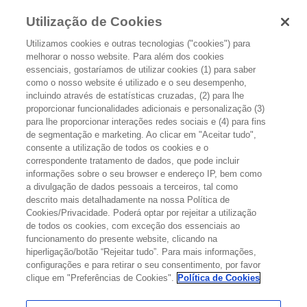
Utilização de Cookies
Utilizamos cookies e outras tecnologias ("cookies") para
melhorar o nosso website. Para além dos cookies
essenciais, gostaríamos de utilizar cookies (1) para saber
como o nosso website é utilizado e o seu desempenho,
incluindo através de estatísticas cruzadas, (2) para lhe
proporcionar funcionalidades adicionais e personalização (3)
QUAL O TRATAMENTO?
para lhe proporcionar interações redes sociais e (4) para fins
de segmentação e marketing. Ao clicar em "Aceitar tudo",
consente a utilização de todos os cookies e o
O tratamento inicial do cancro da cabeça e pescoço depende de
correspondente tratamento de dados, que pode incluir
vários fatores, nomeadamente do
informações sobre o seu browser e endereço IP, bem como
diagnóstico histológico,
do
a divulgação de dados pessoais a terceiros, tal como
local
e
estadio
do tumor primário, bem como do seu
descrito mais detalhadamente na nossa Política de
comportamento biológico
e
resposta esperada à terapêutica
.
Cookies/Privacidade. Poderá optar por rejeitar a utilização
de todos os cookies, com exceção dos essenciais ao
Fatores adicionais que influenciam a escolha do tratamento inicial
funcionamento do presente website, clicando na
são as complicações e sequelas do tratamento. Os órgãos afetados
hiperligação/botão “Rejeitar tudo”. Para mais informações,
com este tipo de cancro, desempenham funções vitais de extrema
configurações e para retirar o seu consentimento, por favor
importância como a fala e comunicação, a alimentação e a
clique em "Preferências de Cookies".
Política de Cookies
respiração, e na sua abordagem e tratamento deve ser valorizado e
otimizado quer o impacto fisiológico (funcional) do tratamento quer o