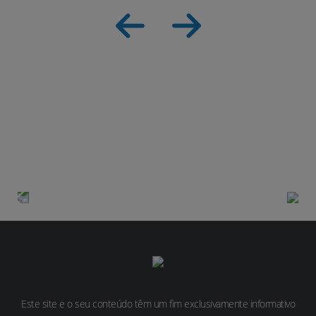
AVALIE DE 1 A 5 A UTILIDADE DESTE
ARTIGO
Sinais e Sintomas
Estadios
Este site e o seu conteúdo têm um fim exclusivamente informativo