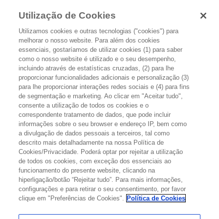
Utilização de Cookies
Utilizamos cookies e outras tecnologias ("cookies") para
melhorar o nosso website. Para além dos cookies
essenciais, gostaríamos de utilizar cookies (1) para saber
como o nosso website é utilizado e o seu desempenho,
incluindo através de estatísticas cruzadas, (2) para lhe
proporcionar funcionalidades adicionais e personalização (3)
CANCRO DA BEXIGA: FORMAS DE
para lhe proporcionar interações redes sociais e (4) para fins
de segmentação e marketing. Ao clicar em "Aceitar tudo",
DIAGNÓSTICO
consente a utilização de todos os cookies e o
correspondente tratamento de dados, que pode incluir
informações sobre o seu browser e endereço IP, bem como
Se uma pessoa apresentar sintomas que possam indiciar um cancro
a divulgação de dados pessoais a terceiros, tal como
da bexiga, o médico deve verificar os sinais gerais de saúde e pode
descrito mais detalhadamente na nossa Política de
pedir a realização de análises laboratoriais.
Cookies/Privacidade. Poderá optar por rejeitar a utilização
de todos os cookies, com exceção dos essenciais ao
funcionamento do presente website, clicando na
PROCEDIMENTOS POSSÍVEIS
hiperligação/botão “Rejeitar tudo”. Para mais informações,
configurações e para retirar o seu consentimento, por favor
A pessoa poderá ter de se submeter a um ou mais dos seguintes
clique em "Preferências de Cookies".
Política de Cookies
procedimentos: