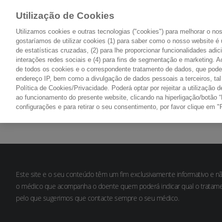
Utilização de Cookies
Utilizamos cookies e outras tecnologias ("cookies") para melhorar o n
gostaríamos de utilizar cookies (1) para saber como o nosso website é 
de estatísticas cruzadas, (2) para lhe proporcionar funcionalidades adic
O CANCRO
TIPOS DE CANCRO
interações redes sociais e (4) para fins de segmentação e marketing. Ao
PONTO DE PARTIDA
PONTO A PONTO
de todos os cookies e o correspondente tratamento de dados, que pode 
endereço IP, bem como a divulgação de dados pessoais a terceiros, ta
Política de Cookies/Privacidade. Poderá optar por rejeitar a utilizaçã
ao funcionamento do presente website, clicando na hiperligação/botão “
configurações e para retirar o seu consentimento, por favor clique em "
Este site e o seu conteúdo têm um fim exclusivamente informativo e n
o médico que acompanha o doente quem poderá indicar qual o tratame
pelo que sugerimos que contacte sempre o seu médico.