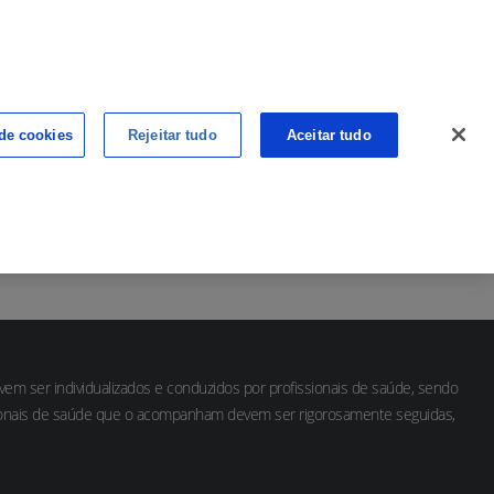
ALÉM DO CANCRO
CANCRO NA WEB
 de cookies
Rejeitar tudo
Aceitar tudo
PONTO DE CONTACTO
PONTO DE VISTA
m ser individualizados e conduzidos por profissionais de saúde, sendo
sionais de saúde que o acompanham devem ser rigorosamente seguidas,