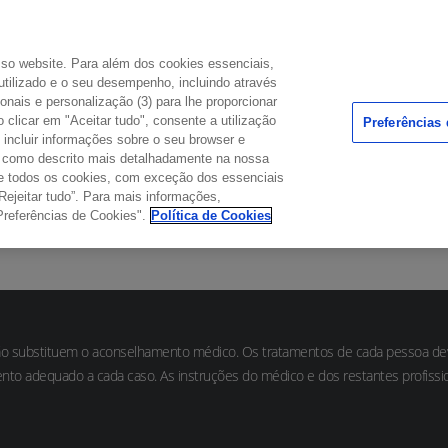
osso website. Para além dos cookies essenciais,
utilizado e o seu desempenho, incluindo através
ionais e personalização (3) para lhe proporcionar
DÚVIDAS COMUNS
 clicar em "Aceitar tudo", consente a utilização
Preferências
PONTO DE ENCONTRO
incluir informações sobre o seu browser e
l como descrito mais detalhadamente na nossa
o de todos os cookies, com exceção dos essenciais
Rejeitar tudo”. Para mais informações,
Preferências de Cookies".
Política de Cookies
ão substituem o aconselhamento médico. Os tratamentos de cada pessoa deve
nto adequado a cada caso. As instruções do médico e dos restantes profis